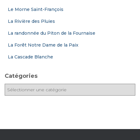
Le Morne Saint-François
La Rivière des Pluies
La randonnée du Piton de la Fournaise
La Forêt Notre Dame de la Paix
La Cascade Blanche
Catégories
C
a
t
é
g
o
r
i