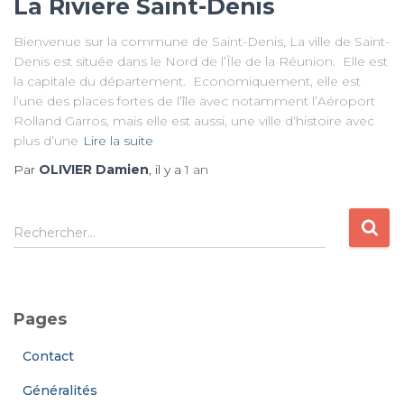
La Rivière Saint-Denis
Bienvenue sur la commune de Saint-Denis, La ville de Saint-
Denis est située dans le Nord de l’Île de la Réunion. Elle est
la capitale du département. Economiquement, elle est
l’une des places fortes de l’île avec notamment l’Aéroport
Rolland Garros, mais elle est aussi, une ville d’histoire avec
plus d’une
Lire la suite
Par
OLIVIER Damien
, il y a
1 an
R
Rechercher…
e
c
h
e
Pages
r
c
Contact
h
e
Généralités
r