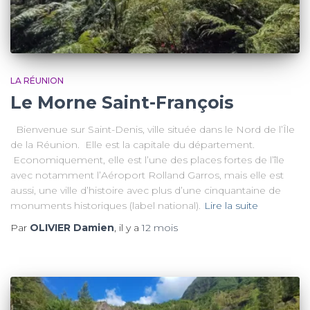
LA RÉUNION
Le Morne Saint-François
Bienvenue sur Saint-Denis, ville située dans le Nord de l’Île
de la Réunion. Elle est la capitale du département.
Economiquement, elle est l’une des places fortes de l’île
avec notamment l’Aéroport Rolland Garros, mais elle est
aussi, une ville d’histoire avec plus d’une cinquantaine de
monuments historiques (label national).
Lire la suite
Par
OLIVIER Damien
, il y a
12 mois