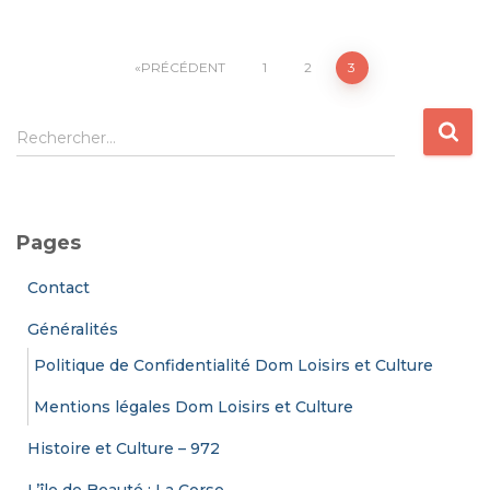
Pagination
PRÉCÉDENT
1
2
3
des
R
Rechercher…
e
publications
c
h
e
Pages
r
c
Contact
h
e
Généralités
r
Politique de Confidentialité Dom Loisirs et Culture
:
Mentions légales Dom Loisirs et Culture
Histoire et Culture – 972
L’île de Beauté : La Corse