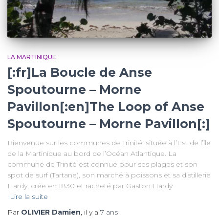
LA MARTINIQUE
[:fr]La Boucle de Anse
Spoutourne – Morne
Pavillon[:en]The Loop of Anse
Spoutourne – Morne Pavillon[:]
Bienvenue sur les communes de Trinité, située à l’Est de l’île
de la Martinique au bord de l’Océan Atlantique. La
commune de Trinité est connue pour ses plages et son
spot de surf (Tartane), son marché à poissons et sa distillerie
Hardy, crée en 1830 et racheté par Gaston Hardy
Lire la suite
Par
OLIVIER Damien
, il y a
7 ans