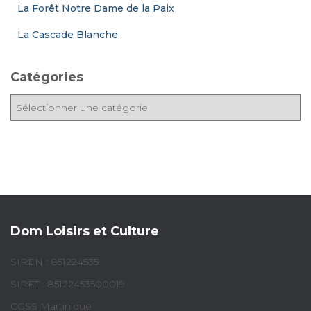
La Forêt Notre Dame de la Paix
La Cascade Blanche
Catégories
C
a
t
é
g
o
r
i
e
Dom Loisirs et Culture
s
SIREN : 851224535
SIRET : 85122453500019
CGSS Martinique