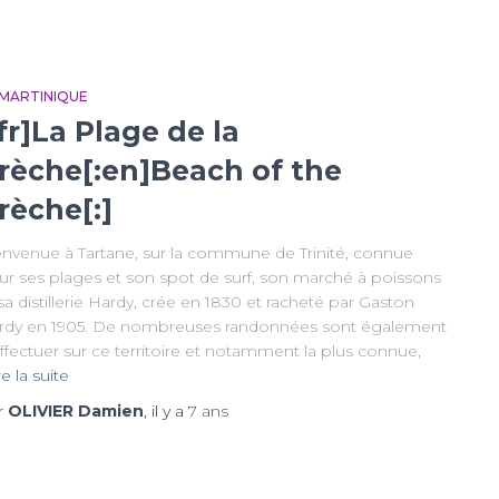
 MARTINIQUE
:fr]La Plage de la
rèche[:en]Beach of the
rèche[:]
envenue à Tartane, sur la commune de Trinité, connue
ur ses plages et son spot de surf, son marché à poissons
sa distillerie Hardy, crée en 1830 et racheté par Gaston
rdy en 1905. De nombreuses randonnées sont également
ffectuer sur ce territoire et notamment la plus connue,
re la suite
r
OLIVIER Damien
, il y a
7 ans