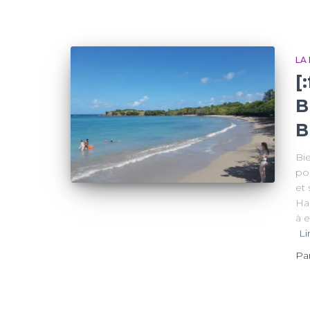
LA
[
B
B
Bi
po
et 
Ha
à e
Li
Pa