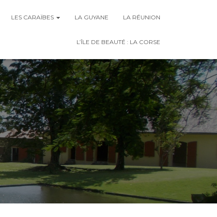
LES CARAÏBES
LA GUYANE
LA RÉUNION
L’ÎLE DE BEAUTÉ : LA CORSE