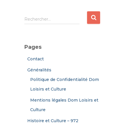
R
Rechercher…
e
c
h
e
Pages
r
c
Contact
h
e
Généralités
r
Politique de Confidentialité Dom
:
Loisirs et Culture
Mentions légales Dom Loisirs et
Culture
Histoire et Culture – 972