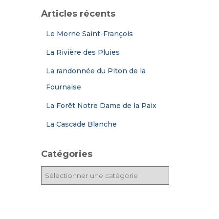
Articles récents
Le Morne Saint-François
La Rivière des Pluies
La randonnée du Piton de la
Fournaise
La Forêt Notre Dame de la Paix
La Cascade Blanche
Catégories
C
a
t
é
g