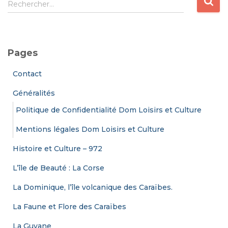
Rechercher…
e
c
h
e
Pages
r
c
Contact
h
e
Généralités
r
Politique de Confidentialité Dom Loisirs et Culture
:
Mentions légales Dom Loisirs et Culture
Histoire et Culture – 972
L’île de Beauté : La Corse
La Dominique, l’île volcanique des Caraïbes.
La Faune et Flore des Caraïbes
La Guyane