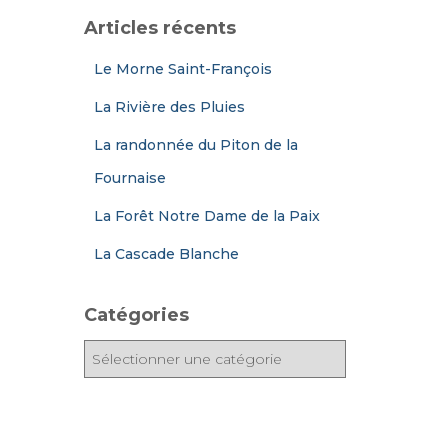
Articles récents
Le Morne Saint-François
La Rivière des Pluies
La randonnée du Piton de la
Fournaise
La Forêt Notre Dame de la Paix
La Cascade Blanche
Catégories
C
a
t
é
g