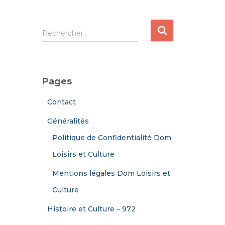
R
Rechercher…
e
c
h
e
Pages
r
c
Contact
h
e
Généralités
r
Politique de Confidentialité Dom
:
Loisirs et Culture
Mentions légales Dom Loisirs et
Culture
Histoire et Culture – 972