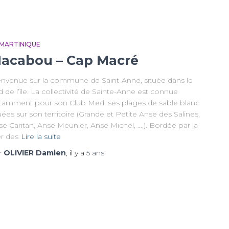
 MARTINIQUE
acabou – Cap Macré
envenue sur la commune de Saint-Anne, située dans le
 de l’ïle. La collectivité de Sainte-Anne est connue
tamment pour son Club Med, ses plages de sable blanc
uées sur son territoire (Grande et Petite Anse des Salines,
e Caritan, Anse Meunier, Anse Michel, ….). Bordée par la
r des
Lire la suite
r
OLIVIER Damien
, il y a
5 ans