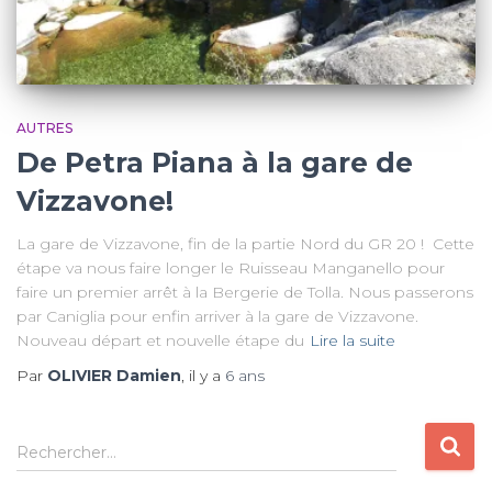
AUTRES
De Petra Piana à la gare de
Vizzavone!
La gare de Vizzavone, fin de la partie Nord du GR 20 ! Cette
étape va nous faire longer le Ruisseau Manganello pour
faire un premier arrêt à la Bergerie de Tolla. Nous passerons
par Caniglia pour enfin arriver à la gare de Vizzavone.
Nouveau départ et nouvelle étape du
Lire la suite
Par
OLIVIER Damien
, il y a
6 ans
R
Rechercher…
e
c