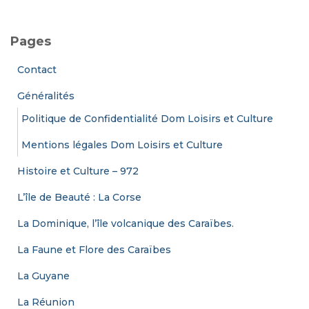
h
e
Pages
r
c
Contact
h
e
Généralités
r
Politique de Confidentialité Dom Loisirs et Culture
:
Mentions légales Dom Loisirs et Culture
Histoire et Culture – 972
L’île de Beauté : La Corse
La Dominique, l’île volcanique des Caraïbes.
La Faune et Flore des Caraïbes
La Guyane
La Réunion