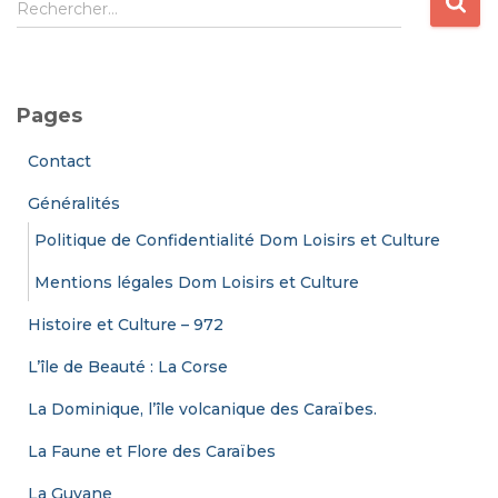
Rechercher…
e
c
h
e
Pages
r
c
Contact
h
e
Généralités
r
Politique de Confidentialité Dom Loisirs et Culture
:
Mentions légales Dom Loisirs et Culture
Histoire et Culture – 972
L’île de Beauté : La Corse
La Dominique, l’île volcanique des Caraïbes.
La Faune et Flore des Caraïbes
La Guyane