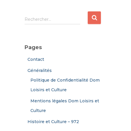
R
Rechercher…
e
c
h
e
Pages
r
c
Contact
h
e
Généralités
r
Politique de Confidentialité Dom
:
Loisirs et Culture
Mentions légales Dom Loisirs et
Culture
Histoire et Culture – 972