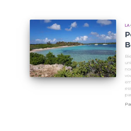
LA
P
B
Bi
un
no
vou
em
ess
par
Pa