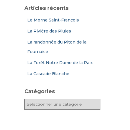
Articles récents
Le Morne Saint-François
La Rivière des Pluies
La randonnée du Piton de la
Fournaise
La Forêt Notre Dame de la Paix
La Cascade Blanche
Catégories
C
a
t
é
g