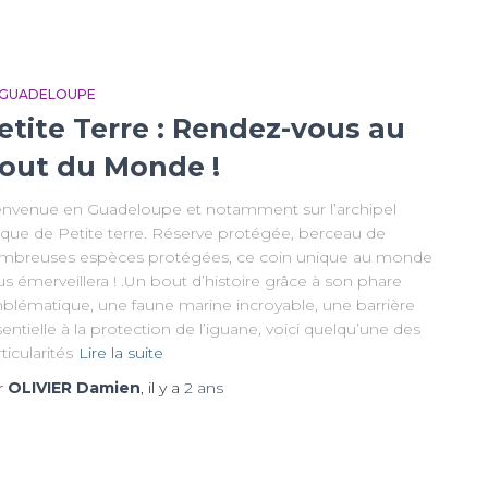
 GUADELOUPE
etite Terre : Rendez-vous au
out du Monde !
envenue en Guadeloupe et notamment sur l’archipel
ique de Petite terre. Réserve protégée, berceau de
mbreuses espèces protégées, ce coin unique au monde
s émerveillera ! .Un bout d’histoire grâce à son phare
blématique, une faune marine incroyable, une barrière
entielle à la protection de l’iguane, voici quelqu’une des
ticularités
Lire la suite
r
OLIVIER Damien
, il y a
2 ans