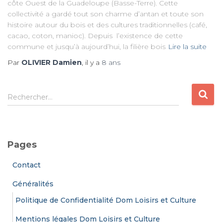
côte Ouest de la Guadeloupe (Basse-Terre). Cette
collectivité a gardé tout son charme d’antan et toute son
histoire autour du bois et des cultures traditionnelles (café,
cacao, coton, manioc). Depuis l’existence de cette
commune et jusqu’à aujourd’hui, la filière bois
Lire la suite
Par
OLIVIER Damien
, il y a
8 ans
R
Rechercher…
e
c
h
e
Pages
r
c
Contact
h
e
Généralités
r
Politique de Confidentialité Dom Loisirs et Culture
:
Mentions légales Dom Loisirs et Culture