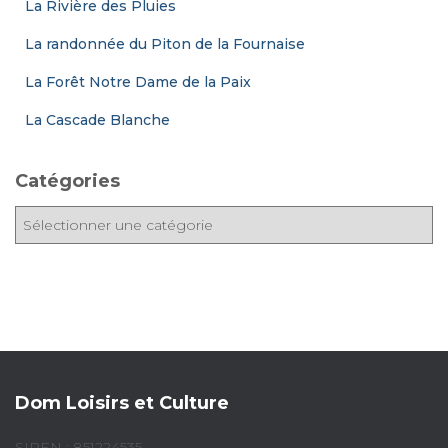
La Rivière des Pluies
La randonnée du Piton de la Fournaise
La Forêt Notre Dame de la Paix
La Cascade Blanche
Catégories
C
a
t
é
g
o
r
i
e
Dom Loisirs et Culture
s
SIREN : 851224535