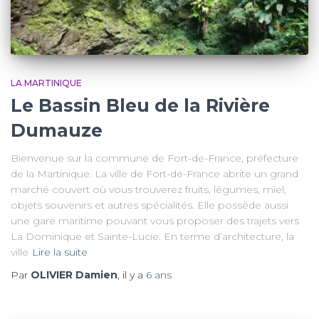
LA MARTINIQUE
Le Bassin Bleu de la Rivière
Dumauze
Bienvenue sur la commune de Fort-de-France, préfecture
de la Martinique. La ville de Fort-de-France abrite un grand
marché couvert où vous trouverez fruits, légumes, miel,
objets souvenirs et autres spécialités. Elle possède aussi
une gare maritime pouvant vous proposer des trajets vers
La Dominique et Sainte-Lucie. En terme d’architecture, la
ville
Lire la suite
Par
OLIVIER Damien
, il y a
6 ans