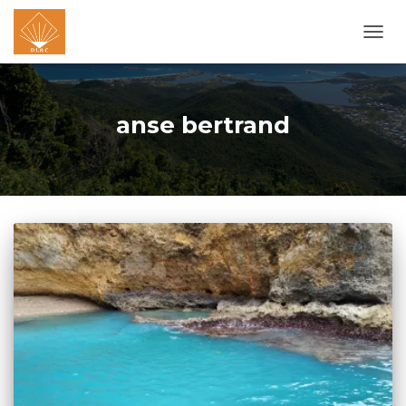
OUVR
LA
NAVI
anse bertrand