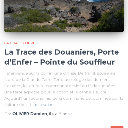
LA GUADELOUPE
La Trace des Douaniers, Porte
d’Enfer – Pointe du Souffleur
Bienvenue sur la commune d’Anse Bertrand, située au
Nord de la Grande-Terre. Terre de refuge des derniers
Caraïbes, le territoire communal devint au fil des années
une terre agricole pour le coton et la canne à sucre.
Aujourd’hui, l’économie de la commune est dominée par la
culture de la
Lire la suite
Par
OLIVIER Damien
, il y a
8 ans