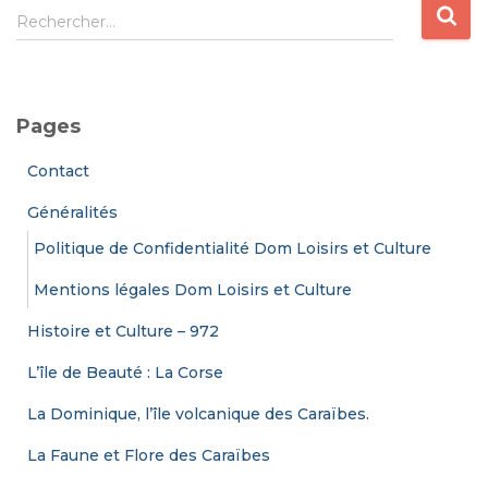
R
Rechercher…
e
c
h
e
Pages
r
c
Contact
h
e
Généralités
r
Politique de Confidentialité Dom Loisirs et Culture
:
Mentions légales Dom Loisirs et Culture
Histoire et Culture – 972
L’île de Beauté : La Corse
La Dominique, l’île volcanique des Caraïbes.
La Faune et Flore des Caraïbes