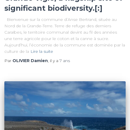
significant biodiversity.[:]
Bienvenue sur la commune d’Anse Bertrand, située au
Nord de la Grande-Terre. Terre de refuge des derniers
Caraïbes, le territoire communal devint au fil des années
une terre agricole pour le coton et la canne à sucre.
Aujourd’hui, l’économie de la commune est dominée par la
culture de la
Lire la suite
Par
OLIVIER Damien
, il y a
7 ans